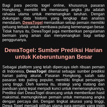
Bagi para pecinta togel online, khususnya pasaran
Hongkong, memiliki trik memasang angka jitu adalah
rahasia utama untuk memenangkan taruhan. Dengan
dukungan data historis yang lengkap dan analisis
mendalam,
DewaTogel
memastikan setiap pemain memiliki
peluang terbaik untuk membawa pulang kemenangan besar.
Tidak hanya itu, DewaTogel juga memberikan pengalaman
bermain yang aman dan menyenangkan bagi setiap
penggunanya.
DewaTogel: Sumber Prediksi Harian
untuk Keberuntungan Besar
Sebagai platform yang telah dipercaya oleh ribuan pemain
di Indonesia,
DewaTogel
dikenal sebagai sumber prediksi
harian paling akurat. Pasaran Hongkong, salah satu
pasaran toto paling populer, memiliki tingkat persaingan
yang tinggi. Oleh karena itu, strategi yang matang dan
panduan yang tepat menjadi kunci untuk memenangkannya.
Prediksi dari DewaTogel dirancang untuk memberikan hasil
maksimal, memungkinkan pemain untuk memasang angka
dengan percaya diri. Dengan tingkat akurasi yang tinggi,
Dewa Togel menjadi pilihan utama para pemain yang ingin